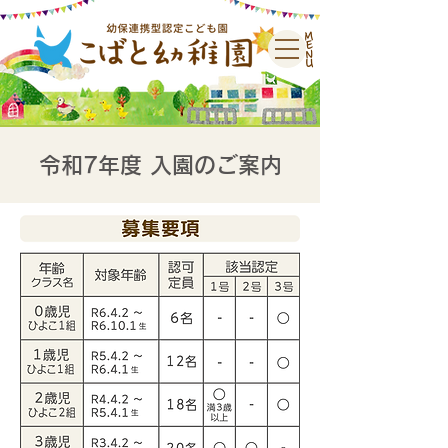
M
E
N
U
令和7年度 入園のご案内